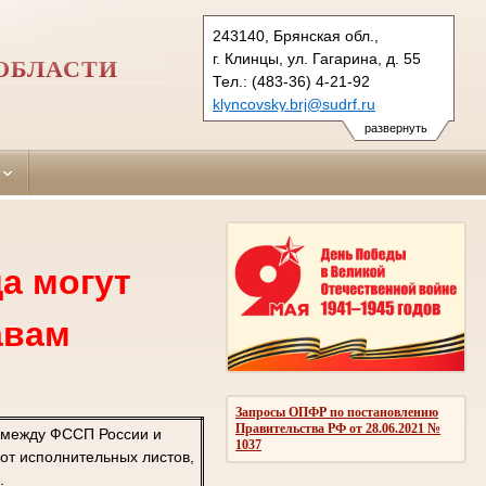
243140, Брянская обл.,
г. Клинцы, ул. Гагарина, д. 55
ОБЛАСТИ
Тел.: (483-36) 4-21-92
klyncovsky.brj@sudrf.ru
развернуть
а могут
авам
Запросы ОПФР по постановлению
Правительства РФ от 28.06.2021 №
 между ФССП России и
1037
от исполнительных листов,
.