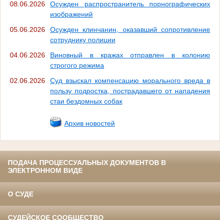
08.06.2026
Осужден распространитель порнографических
изображений
05.06.2026
Осужден клинчанин, оказавший сопротивление
сотруднику полиции
04.06.2026
Виновный в кражах отправлен в колонию
строгого режима
02.06.2026
Суд взыскал компенсацию морального вреда в
пользу подростка, пострадавшего от нападения
стаи бездомных собак
Архив новостей
ПОДАЧА ПРОЦЕССУАЛЬНЫХ ДОКУМЕНТОВ В
ЭЛЕКТРОННОМ ВИДЕ
О СУДЕ
СУДЕЙСКОЕ СООБЩЕСТВО